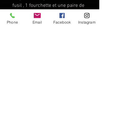
fusil , 1 fourchette et une paire de
ciseaux.
Phone
Email
Facebook
Instagram
Uw messen zijn veilig bij de hand
in hun houten blok;
Wüsthof blok zonder messen
Afmetingen: 20 x 27 x 9 cm
Plaats voor 6 messen, 1
aanzetstaal, 1 vork en een schaar.
© SINCE 1821 - FAMILLE
CIELEN & GiGi
TVA BE0597 886 125