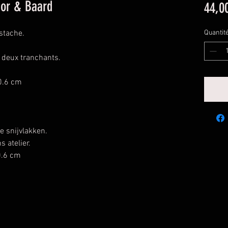
nor & Baard
44,0
stache.
Quantit
 deux tranchants.
0.6 cm
e snijvlakken.
 atelier.
0.6 cm