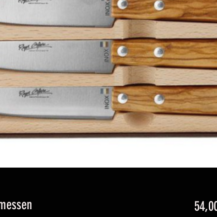
lmessen
54,0