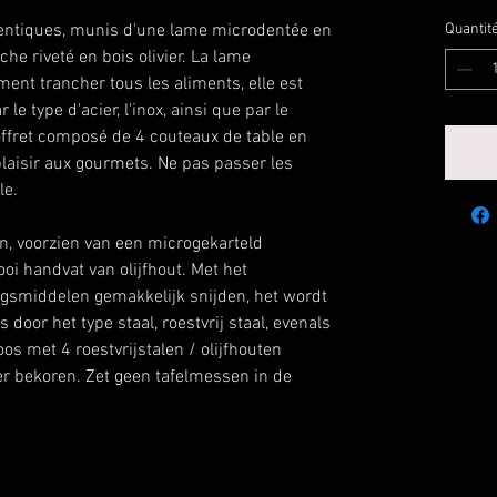
identiques, munis d'une lame microdentée en
Quantit
he riveté en bois olivier. La lame
ent trancher tous les aliments, elle est
le type d'acier, l'inox, ainsi que par le
offret composé de 4 couteaux de table en
 plaisir aux gourmets. Ne pas passer les
le.
n, voorzien van een microgekarteld
oi handvat van olijfhout. Met het
gsmiddelen gemakkelijk snijden, het wordt
door het type staal, roestvrij staal, evenals
os met 4 roestvrijstalen / olijfhouten
er bekoren. Zet geen tafelmessen in de