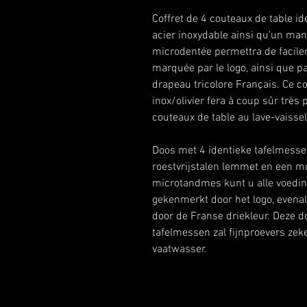
Coffret de 4 couteaux de table 
acier inoxydable ainsi qu'un manc
microdentée permettra de facilem
marquée par le logo, ainsi que par 
drapeau tricolore Français. Ce c
inox/olivier fera à coup sûr très
couteaux de table au lave-vaissel
Doos met 4 identieke tafelmesse
roestvrijstalen lemmet en een mo
microtandmes kunt u alle voedin
gekenmerkt door het logo, evenals 
door de Franse driekleur. Deze do
tafelmessen zal fijnproevers zek
vaatwasser.