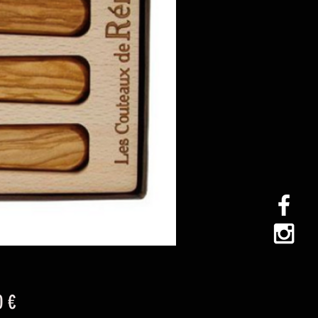
Prix
0 €