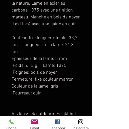
la nature. Lame en acier au
carbone 1075 avec une finition
marteau. Manche en bois de noyer.
Il est livré avec une gaine en cuir.
Couteau fixe longueur totale: 33,7
cm Longueur de la lame: 21,3
cm
Épaisseur de la lame: 5 mm
Poids: 613 g Lame: 1075
Poignée: bois de noyer
Fermeture: fixe couleur marron
Couleur de la lame: gris
Fourreau: cuir
Als klassiek outdoormes lijkt het
Hudson-mes rechtstreeks uit de
Amerikaanse pionierstijd te
Phone
Email
Facebook
Instagram