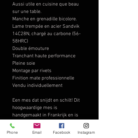
Aussi utile en cuisine que beau
sur une table.
Manche en grenadille bicolore.
Lame trempée en acier Sandvik
14C28N, chargé au carbone (56-
58HRC)
Double émouture
Tranchant haute performance
Pleine soie
Montage par rivets
Finition mate professionnelle
Vendu individuellement
Een mes dat snijdt en schilt! Dit
hoogwaardige mes is
handgemaakt in Frankrijk en is
van een van de beste bestekstalen
die er is.
Phone
Email
Facebook
Instagram
Zo handig in de keuken als mooi