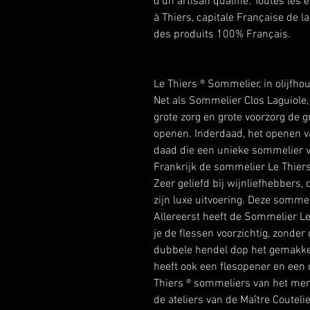
d’un artisan qualifié. Toutes les 
à Thiers, capitale Française de l
des produits 100% Français.
Le Thiers ® Sommelier, in olijfho
Net als Sommelier Clos Laguiole,
grote zorg en grote voorzorg de g
openen. Inderdaad, het openen va
daad die een unieke sommelier ve
Frankrijk de sommelier Le Thiers,
Zeer geliefd bij wijnliefhebbers
zijn luxe uitvoering. Deze sommel
Allereerst heeft de Sommelier Le
je de flessen voorzichtig, zonde
dubbele hendel dop het gemakkel
heeft ook een flesopener en een 
Thiers ® sommeliers van het me
de ateliers van de Maître Coute