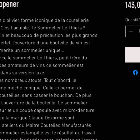
nopener
143,
d'olivier, forme iconique de la coutellerie
Quantit
 Clos Laguiole, le Sommelier Le Thiers ®
oin et beaucoup de précaution les plus grands
effet, l’ouverture d’une bouteille de vin est
ui mérite un sommelier unique…
e le sommelier Le Thiers, petit frère du
 des amateurs de vins ce sommelier est
 dans sa version luxe.
s nombreux atouts. Tout d’abord, le
une mèche conique. Celle-ci permet de
uteilles, sans casser le bouchon. De plus,
e l’ouverture de la bouteille. Ce sommelier
ur et un coupe capsule avec micro-denture.
 de la marque Claude Dozorme sont
 ateliers du Maître Coutelier. Manufacturés
mmelier estampillé est le résultat du travail