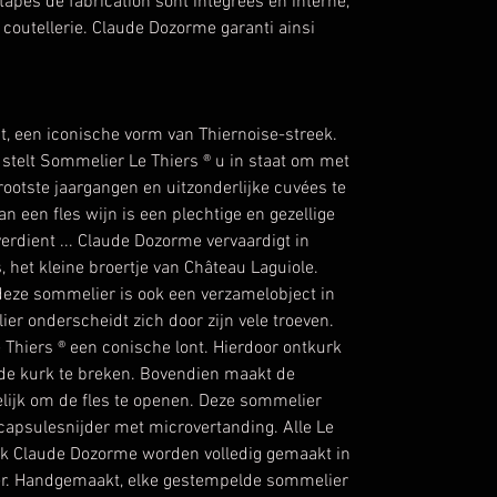
étapes de fabrication sont intégrées en interne,
a coutellerie. Claude Dozorme garanti ainsi
ut, een iconische vorm van Thiernoise-streek.
 stelt Sommelier Le Thiers ® u in staat om met
rootste jaargangen en uitzonderlijke cuvées te
n een fles wijn is een plechtige en gezellige
rdient ... Claude Dozorme vervaardigt in
 het kleine broertje van Château Laguiole.
, deze sommelier is ook een verzamelobject in
ier onderscheidt zich door zijn vele troeven.
 Thiers ® een conische lont. Hierdoor ontkurk
r de kurk te breken. Bovendien maakt de
ijk om de fles te openen. Deze sommelier
capsulesnijder met microvertanding. Alle Le
rk Claude Dozorme worden volledig gemaakt in
lier. Handgemaakt, elke gestempelde sommelier