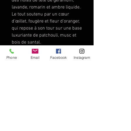
des notes de tête de géranium,
lavande, romarin et ambre liquide.
Le tout soutenu par un cœur
d’œillet, fougère et fleur d’oranger,
qui repose à son tour sur une base
luxuriante de patchouli, musc et
bois de santal.
De scheercrème beschermt de
Phone
Email
Facebook
Instagram
huid en is vochtinbrengend voor
een glad scheerresultaat. Een
klassieke mannelijke geur met
topnoten van geranium, lavendel,
rozemarijn en vloeibare amber,
ondersteund door een hart van
anjer, varen en
oranjebloesem, rustend op een
weelderige basis van patchouli,
sandelhout, vetiver, poederige